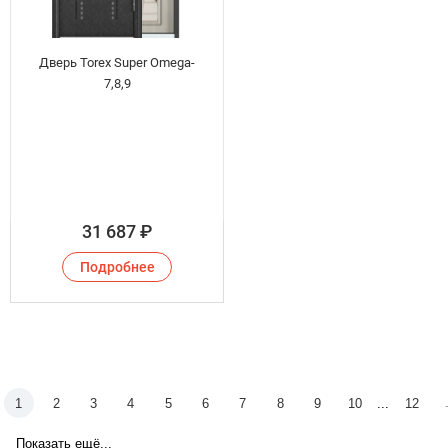
Дверь Torex Super Omega-
7,8,9
31 687
₽
Подробнее
1
2
3
4
5
6
7
8
9
10
...
12
Показать ещё...