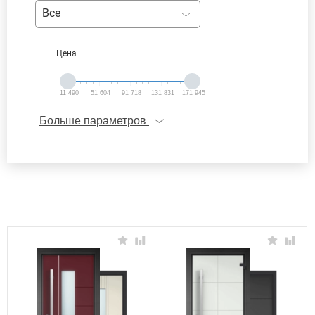
Все
Цена
11 490
51 604
91 718
131 831
171 945
Больше параметров