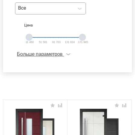
Все
Цена
11 460
51 581
91 703
131 824
171 945
Больше параметров