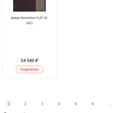
Дверь Berserker FLAT (G-
307)
24 540
₽
Подробнее
1
2
3
4
5
6
→