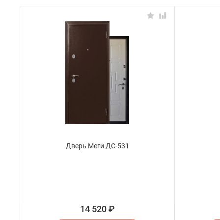
Дверь Меги ДС-531
14 520
₽