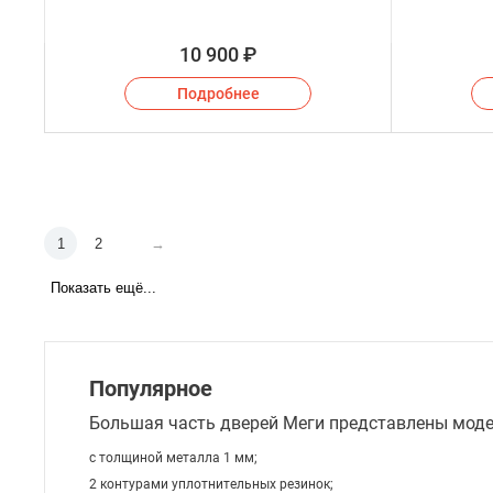
10 900
₽
Подробнее
1
2
→
Показать ещё...
Популярное
Большая часть дверей Меги представлены мод
с толщиной металла 1 мм;
2 контурами уплотнительных резинок;