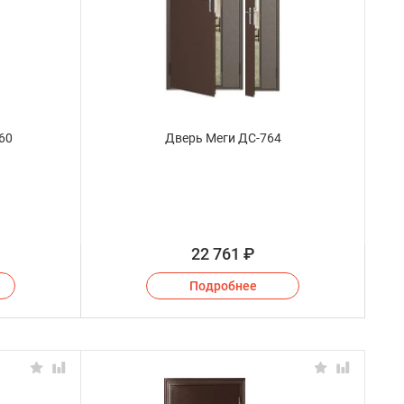
60
Дверь Меги ДС-764
22 761
₽
Подробнее