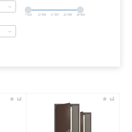
7 810
12 559
17 307
22 056
26 804