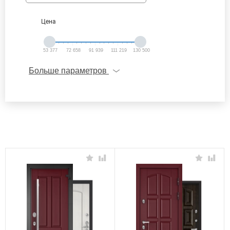
Цена
53 377
72 658
91 939
111 219
130 500
Больше параметров