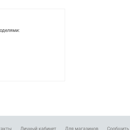
оделями:
такты
Личный кабинет
Для магазинов
Сообщить